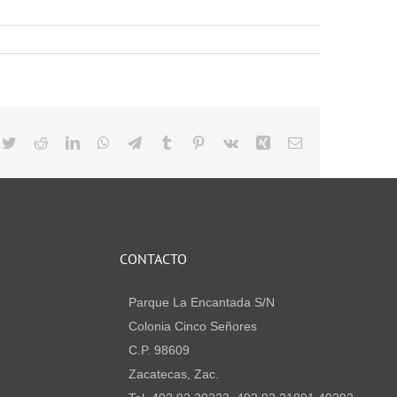
cebook
Twitter
Reddit
LinkedIn
WhatsApp
Telegram
Tumblr
Pinterest
Vk
Xing
Email
CONTACTO
Parque La Encantada S/N
Colonia Cinco Señores
C.P. 98609
Zacatecas, Zac.