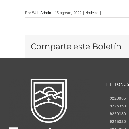
Por
Web Admin
|
15 agosto, 2022
|
Noticias
|
Comparte este Boletín
TELÉFONO
9223005
9225350
9220180
9245320