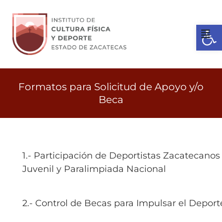
Ir
al
Open 
contenido
Tog
Nav
Inicio
Formatos para Solicitud de Apoyo y/o
Beca
Gobierno
Servicios
1.- Participación de Deportistas Zacatecano
Juvenil y Paralimpiada Nacional
Transparencia
2.- Control de Becas para Impulsar el Depor
Licitaciones