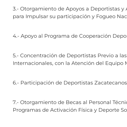
3.- Otorgamiento de Apoyos a Deportistas y 
Normativa Interna
para Impulsar su participación y Fogueo Nac
Programas
4.- Apoyo al Programa de Cooperación Depor
Rendición de Cuentas
5.- Concentración de Deportistas Previo a l
Internacionales, con la Atención del Equipo M
Comité de Ética
6.- Participación de Deportistas Zacatecan
Comité de Igualdad
7.- Otorgamiento de Becas al Personal Técni
Sala de Prensa
Programas de Activación Física y Deporte So
Directorio