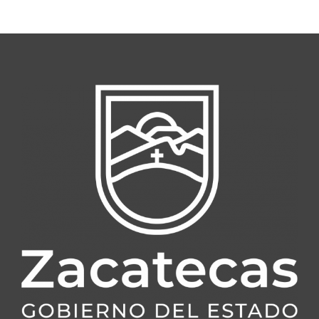
Normativa Interna
Programas
Rendición de Cuentas
Comité de Ética
Comité de Igualdad
Sala de Prensa
Directorio