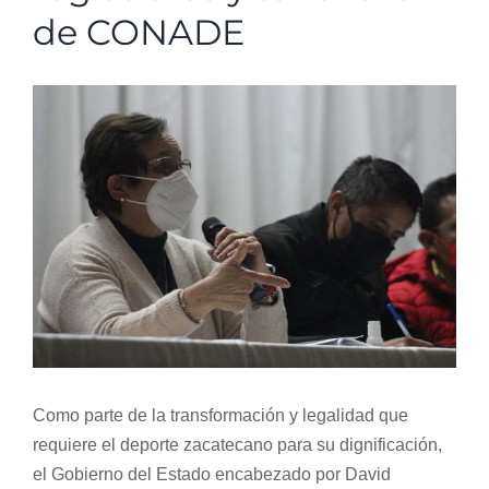
de CONADE
Normativa Interna
View
Programas
Larger
Image
Rendición de Cuentas
Comité de Ética
Comité de Igualdad
Sala de Prensa
Como parte de la transformación y legalidad que
requiere el deporte zacatecano para su dignificación,
Directorio
el Gobierno del Estado encabezado por David