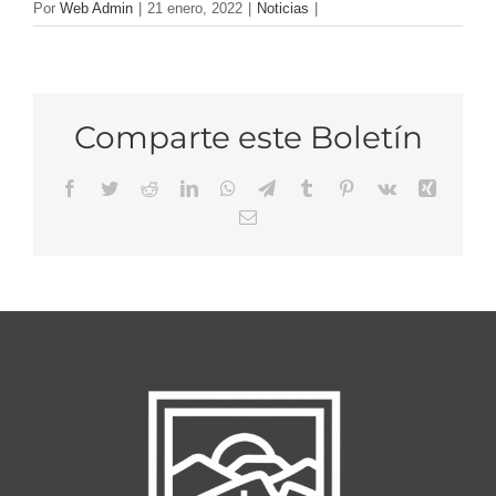
Por
Web Admin
|
21 enero, 2022
|
Noticias
|
Comparte este Boletín
Facebook
Twitter
Reddit
LinkedIn
WhatsApp
Telegram
Tumblr
Pinterest
Vk
Xing
Email