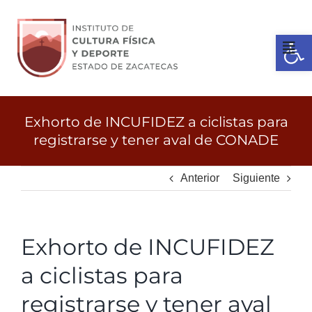
Ir
al
Open 
contenido
Tog
Nav
Inicio
Exhorto de INCUFIDEZ a ciclistas para
registrarse y tener aval de CONADE
Gobierno
Anterior
Siguiente
Servicios
Exhorto de INCUFIDEZ
Transparencia
a ciclistas para
Licitaciones
registrarse y tener aval