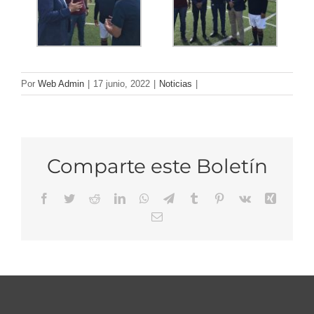
Por
Web Admin
|
17 junio, 2022
|
Noticias
|
Comparte este Boletín
Facebook
Twitter
Reddit
LinkedIn
WhatsApp
Telegram
Tumblr
Pinterest
Vk
Xing
Email