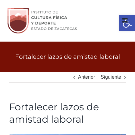
Ir
al
Open 
contenido
Tog
Nav
Inicio
Fortalecer lazos de amistad laboral
Gobierno
Anterior
Siguiente
Servicios
Fortalecer lazos de
Transparencia
amistad laboral
Licitaciones