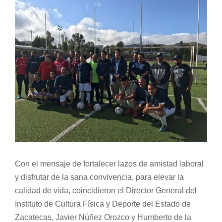
View
Normativa Interna
Larger
Image
Programas
Rendición de Cuentas
Comité de Ética
Comité de Igualdad
Con el mensaje de fortalecer lazos de amistad laboral
y disfrutar de la sana convivencia, para elevar la
Sala de Prensa
calidad de vida, coincidieron el Director General del
Instituto de Cultura Física y Deporte del Estado de
Directorio
Zacatecas, Javier Núñez Orozco y Humberto de la