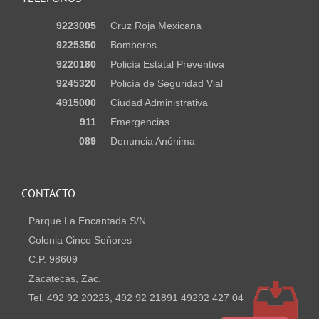
9223005
Cruz Roja Mexicana
9225350
Bomberos
9220180
Policía Estatal Preventiva
9245320
Policía de Seguridad Vial
4915000
Ciudad Administrativa
911
Emergencias
089
Denuncia Anónima
CONTACTO
Parque La Encantada S/N
Colonia Cinco Señores
C.P. 98609
Zacatecas, Zac.
Tel. 492 92 20223, 492 92 21891 49292 427 04