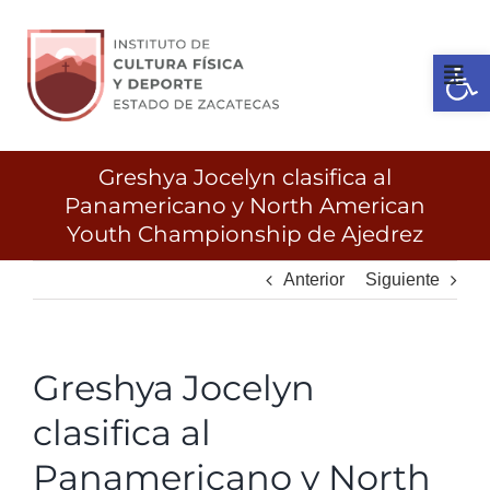
Ir
al
Open 
contenido
Tog
Nav
Inicio
Greshya Jocelyn clasifica al
Panamericano y North American
Youth Championship de Ajedrez
Gobierno
Anterior
Siguiente
Servicios
Greshya Jocelyn
Transparencia
clasifica al
Licitaciones
Panamericano y North