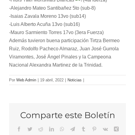
-Alejandro Mateo Santibañez 5to (sub-8)
-Isaias Zavala Moreno 13vo (sub14)
-Luis Alberto Acuña 13vo (sub16)
-Mauro Sarmiento Torres 17vo (3era Fuerza)
Además tuvieron buena participación Tirtza Bermeo
Ruiz, Rodolfo Pacheco Almaraz, Juan José Gurrola
Viramontes, José Ángel Pinales y la Campeona
Nacional Alexandra Martinez de la Trinidad.
Por
Web Admin
|
19 abril, 2022
|
Noticias
|
Comparte este Boletín
Facebook
Twitter
Reddit
LinkedIn
WhatsApp
Telegram
Tumblr
Pinterest
Vk
Xing