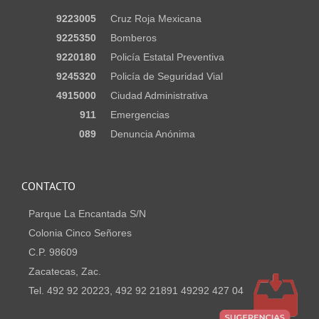
9223005
Cruz Roja Mexicana
9225350
Bomberos
9220180
Policía Estatal Preventiva
9245320
Policía de Seguridad Vial
4915000
Ciudad Administrativa
911
Emergencias
089
Denuncia Anónima
CONTACTO
Parque La Encantada S/N
Colonia Cinco Señores
C.P. 98609
Zacatecas, Zac.
Tel. 492 92 20223, 492 92 21891 49292 427 04