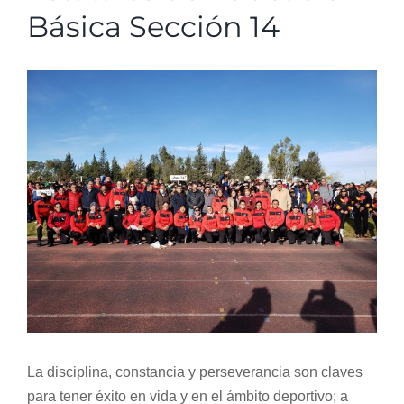
Básica Sección 14
Normativa Interna
View
Programas
Larger
Image
Rendición de Cuentas
Comité de Ética
Comité de Igualdad
Sala de Prensa
La disciplina, constancia y perseverancia son claves
Directorio
para tener éxito en vida y en el ámbito deportivo; a