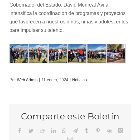
Gobernador del Estado, David Monreal Ávila,
intensifica la coordinación de programas y proyectos
que favorecen a nuestros niños, niñas y adolescentes
para impulsar su talento.
Por
Web Admin
|
11 enero, 2024
|
Noticias
|
Comparte este Boletín
Facebook
Twitter
Reddit
LinkedIn
WhatsApp
Telegram
Tumblr
Pinterest
Vk
Xing
Email