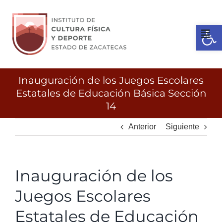
Ir
al
Open 
contenido
Tog
Nav
Inicio
Inauguración de los Juegos Escolares
Estatales de Educación Básica Sección
14
Gobierno
Anterior
Siguiente
Servicios
Inauguración de los
Transparencia
Juegos Escolares
Licitaciones
Estatales de Educación