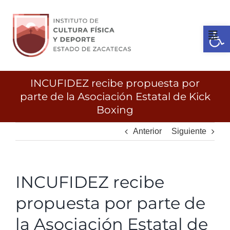
Ir
al
Open 
contenido
Tog
Nav
Inicio
INCUFIDEZ recibe propuesta por
parte de la Asociación Estatal de Kick
Boxing
Gobierno
Anterior
Siguiente
Servicios
INCUFIDEZ recibe
Transparencia
propuesta por parte de
Licitaciones
la Asociación Estatal de