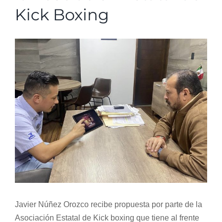
Kick Boxing
Normativa Interna
View
Programas
Larger
Image
Rendición de Cuentas
Comité de Ética
Comité de Igualdad
Sala de Prensa
Javier Núñez Orozco recibe propuesta por parte de la
Directorio
Asociación Estatal de Kick boxing que tiene al frente