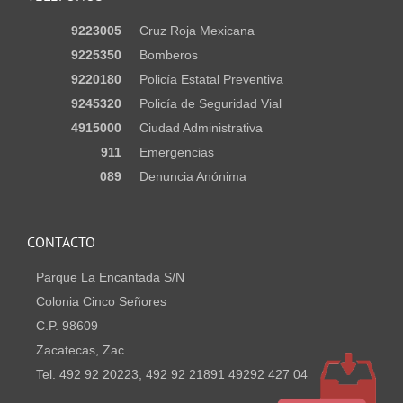
9223005
Cruz Roja Mexicana
9225350
Bomberos
9220180
Policía Estatal Preventiva
9245320
Policía de Seguridad Vial
4915000
Ciudad Administrativa
911
Emergencias
089
Denuncia Anónima
CONTACTO
Parque La Encantada S/N
Colonia Cinco Señores
C.P. 98609
Zacatecas, Zac.
Tel. 492 92 20223, 492 92 21891 49292 427 04