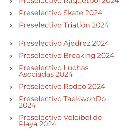
Preselectivo Raquetbol 2024
Normativa Interna
Preselectivo Skate 2024
Preselectivo Triatlón 2024
Programas
Preselectivo Ajedrez 2024
Rendición de Cuentas
Preselectivo Breaking 2024
Preselectivo Luchas
Comité de Ética
Asociadas 2024
Preselectivo Rodeo 2024
Comité de Igualdad
Preselectivo TaeKwonDo
2024
Sala de Prensa
Preselectivo Voleibol de
Playa 2024
Directorio