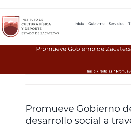
Ir
al
contenido
Inicio
Gobierno
Servicios
T
Promueve Gobierno de Zacatecas a
Inicio
/
Noticias
/
Promueve 
Promueve Gobierno de
desarrollo social a trav