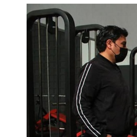
View
Larger
Image