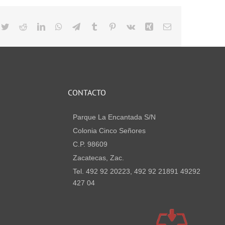
cebook
Twitter
Reddit
LinkedIn
WhatsApp
Telegram
Tumblr
Pinterest
Vk
Xing
Email
CONTACTO
Parque La Encantada S/N
Colonia Cinco Señores
C.P. 98609
Zacatecas, Zac.
Tel. 492 92 20223, 492 92 21891 49292
427 04