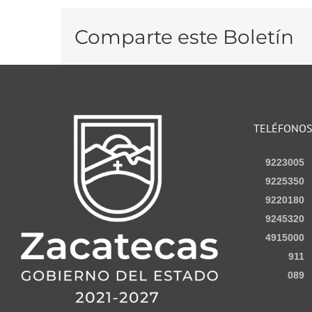
Comparte este Boletín
TELÉFONO
9223005
9225350
9220180
9245320
4915000
911
089