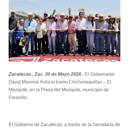
Image
Normativa Interna
Programas
Rendición de Cuentas
Comité de Ética
Zacatecas., Zac. 30 de Mayo 2026.-
El Gobernador
David Monreal Ávila el tramo Chichimequillas – El
Comité de Igualdad
Mezquite, en la Presa del Mezquite, municipio de
Fresnillo.
Sala de Prensa
Directorio
El Gobierno de Zacatecas, a través de la Secretaría de