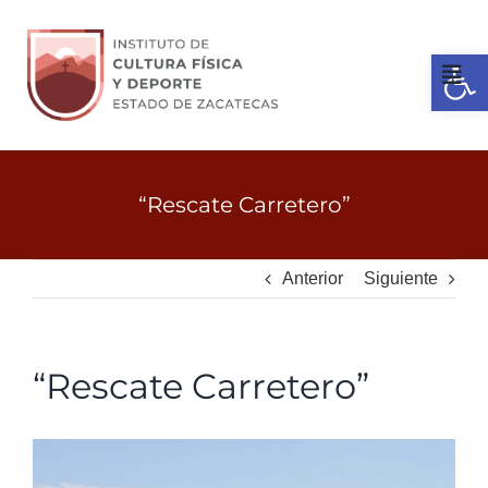
Ir
al
Open 
contenido
Tog
Nav
Inicio
“Rescate Carretero”
Gobierno
Anterior
Siguiente
Servicios
“Rescate Carretero”
Transparencia
View
Licitaciones
Larger