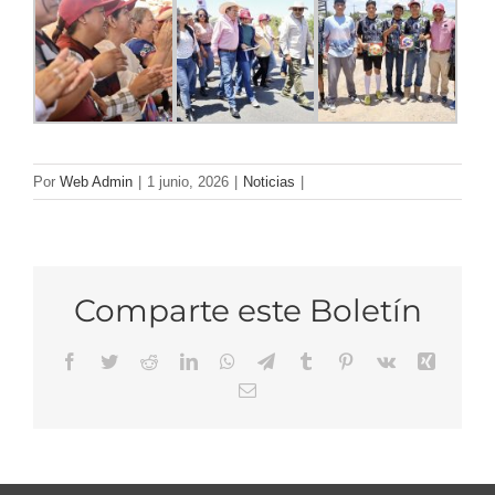
Por
Web Admin
|
1 junio, 2026
|
Noticias
|
Comparte este Boletín
Facebook
Twitter
Reddit
LinkedIn
WhatsApp
Telegram
Tumblr
Pinterest
Vk
Xing
Email