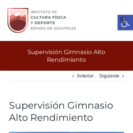
Ir
al
Open 
contenido
Tog
Nav
Inicio
Supervisión Gimnasio Alto
Rendimiento
Gobierno
Anterior
Siguiente
Servicios
Supervisión Gimnasio
Transparencia
Alto Rendimiento
Licitaciones