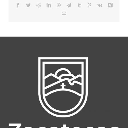
Facebook
Twitter
Reddit
LinkedIn
WhatsApp
Telegram
Tumblr
Pinterest
Vk
Xing
Email