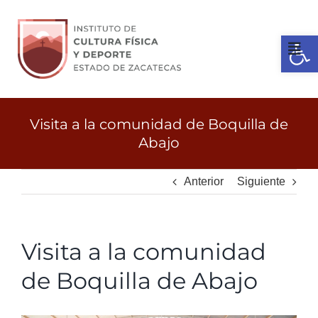
Ir
al
Open 
contenido
Tog
Nav
Inicio
Visita a la comunidad de Boquilla de
Abajo
Gobierno
Anterior
Siguiente
Servicios
Visita a la comunidad
Transparencia
de Boquilla de Abajo
Licitaciones