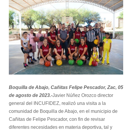
View
Normativa Interna
Larger
Image
Programas
Rendición de Cuentas
Comité de Ética
Boquilla de Abajo, Cañitas Felipe Pescador, Zac, 05
Comité de Igualdad
de agosto de 2023.-
Javier Núñez Orozco director
general del INCUFIDEZ, realizó una visita a la
Sala de Prensa
comunidad de Boquilla de Abajo, en el municipio de
Cañitas de Felipe Pescador, con fin de revisar
Directorio
diferentes necesidades en materia deportiva, tal y