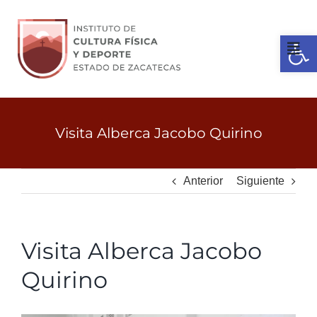
Ir
al
Open 
contenido
Tog
Nav
Inicio
Visita Alberca Jacobo Quirino
Gobierno
Anterior
Siguiente
Servicios
Visita Alberca Jacobo
Transparencia
Quirino
Licitaciones