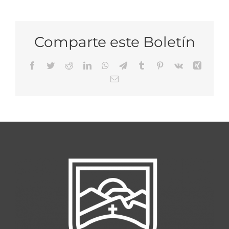
Comparte este Boletín
Facebook
Twitter
Reddit
LinkedIn
WhatsApp
Telegram
Tumblr
Pinterest
Vk
Xing
Email