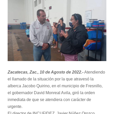
View
Normativa Interna
Larger
Image
Programas
Rendición de Cuentas
Comité de Ética
Zacatecas, Zac., 10 de Agosto de 2022.-
Atendiendo
Comité de Igualdad
el llamado de la situación por la que atravesó la
alberca Jacobo Quirino, en el municipio de Fresnillo,
Sala de Prensa
el gobernador David Monreal Avila, giró la orden
inmediata de que se atendiera con carácter de
urgente.
Directorio
El director de INCUFIDEZ, Javier Núñez Orozco,