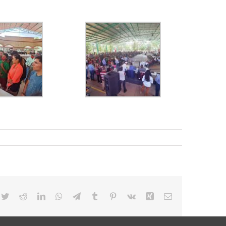
cebook
Twitter
Reddit
LinkedIn
WhatsApp
Telegram
Tumblr
Pinterest
Vk
Xing
Email