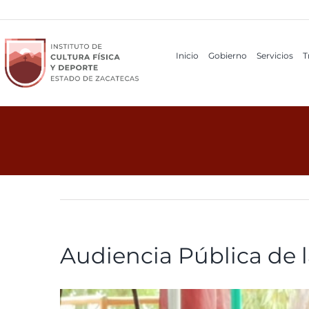
Ir
al
contenido
Inicio
Gobierno
Servicios
T
Audiencia Pública de 
View