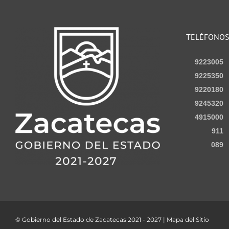
TELÉFONO
9223005
9225350
9220180
9245320
4915000
911
089
© Gobierno del Estado de Zacatecas 2021 - 2027 | Mapa del Sitio