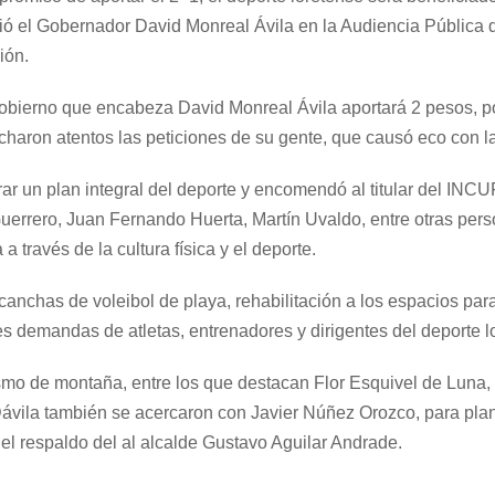
ció el Gobernador David Monreal Ávila en la Audiencia Pública d
ión.
el gobierno que encabeza David Monreal Ávila aportará 2 pesos, 
haron atentos las peticiones de su gente, que causó eco con la
r un plan integral del deporte y encomendó al titular del INC
Guerrero, Juan Fernando Huerta, Martín Uvaldo, entre otras pers
 a través de la cultura física y el deporte.
canchas de voleibol de playa, rehabilitación a los espacios para 
les demandas de atletas, entrenadores y dirigentes del deporte l
ismo de montaña, entre los que destacan Flor Esquivel de Lun
ila también se acercaron con Javier Núñez Orozco, para plan
el respaldo del al alcalde Gustavo Aguilar Andrade.