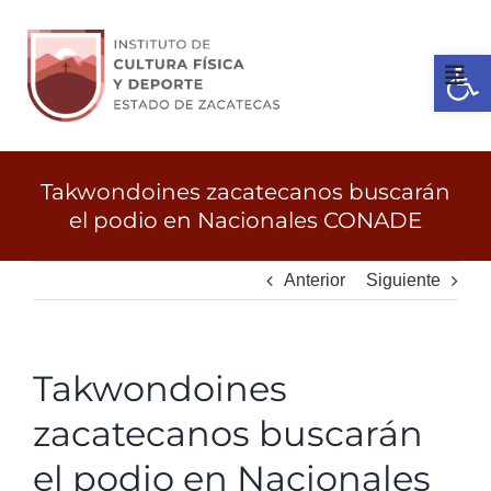
Ir
al
Open 
contenido
Tog
Nav
Inicio
Takwondoines zacatecanos buscarán
el podio en Nacionales CONADE
Gobierno
Anterior
Siguiente
Servicios
Takwondoines
Transparencia
zacatecanos buscarán
Licitaciones
el podio en Nacionales