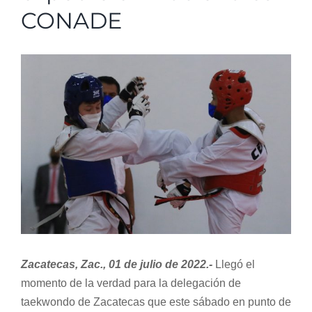
CONADE
Normativa Interna
View
Programas
Larger
Image
Rendición de Cuentas
Comité de Ética
Comité de Igualdad
Sala de Prensa
Zacatecas, Zac., 01 de julio de 2022.-
Llegó el
momento de la verdad para la delegación de
Directorio
taekwondo de Zacatecas que este sábado en punto de